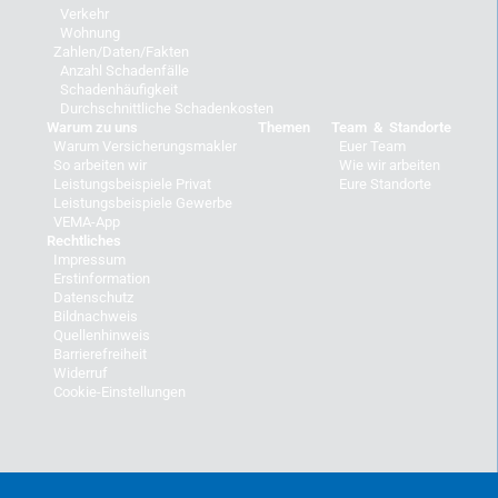
Verkehr
Wohnung
Zahlen/Daten/Fakten
Anzahl Schadenfälle
Schadenhäufigkeit
Durchschnittliche Schadenkosten
Warum zu uns
Themen
Team & Standorte
Warum Versicherungsmakler
Euer Team
So arbeiten wir
Wie wir arbeiten
Leistungsbeispiele Privat
Eure Standorte
Leistungsbeispiele Gewerbe
VEMA-App
Rechtliches
Impressum
Erstinformation
Datenschutz
Bildnachweis
Quellenhinweis
Barrierefreiheit
Widerruf
Cookie-Einstellungen