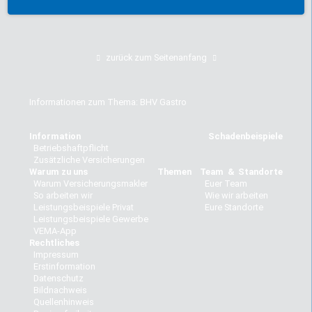
zurück zum Seitenanfang
Informationen zum Thema: BHV Gastro
Information
Schadenbeispiele
Betriebshaftpflicht
Zusätzliche Versicherungen
Warum zu uns
Themen
Team & Standorte
Warum Versicherungsmakler
Euer Team
So arbeiten wir
Wie wir arbeiten
Leistungsbeispiele Privat
Eure Standorte
Leistungsbeispiele Gewerbe
VEMA-App
Rechtliches
Impressum
Erstinformation
Datenschutz
Bildnachweis
Quellenhinweis