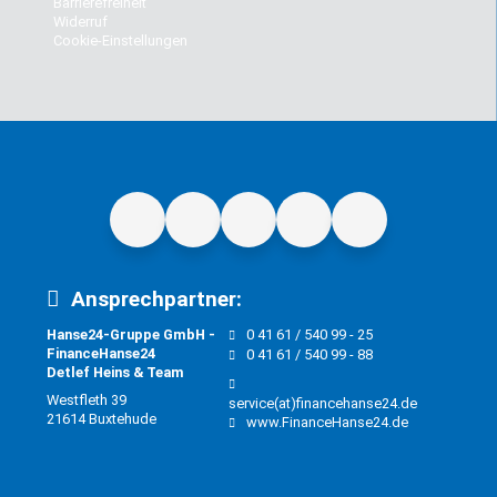
Barrierefreiheit
Widerruf
Cookie-Einstellungen
Ansprechpartner:
Hanse24-Gruppe GmbH -
0 41 61 / 540 99 - 25
FinanceHanse24
0 41 61 / 540 99 - 88
Detlef Heins & Team
Westfleth 39
service(at)financehanse24.de
21614 Buxtehude
www.FinanceHanse24.de