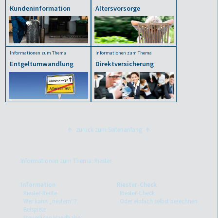
Kundeninformation
Altersvorsorge
Informationen zum Thema
Informationen zum Thema
Entgeltumwandlung
Direktversicherung
zurück zum Seitenanfang
Informationen zum Thema: Riester
Information
Riester-Check
Riester-Rente
Riester-Check
Wer kann „riestern“?
Oder einfach selbst berechnen
Beispiele
Steuerliche Handhabe