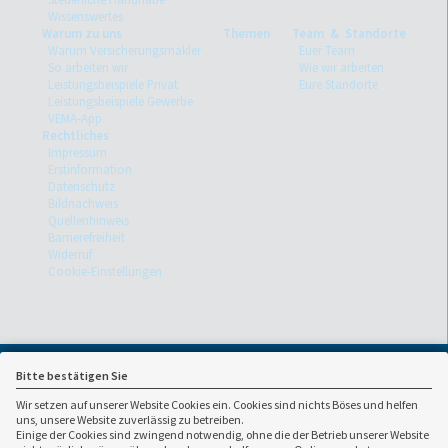
Wissenswertes
Warum zu uns
Themen
Team & Standorte
Warum Versicherungsmakler
Euer Team
So arbeiten wir
Wie wir arbeiten
Leistungsbeispiele Privat
Eure Standorte
Leistungsbeispiele Gewerbe
VEMA-App
Rechtliches
Impressum
Erstinformation
Datenschutz
Bildnachweis
Quellenhinweis
Barrierefreiheit
Widerruf
Cookie-Einstellungen
Bitte bestätigen Sie
Wir setzen auf unserer Website Cookies ein. Cookies sind nichts Böses und helfen
uns, unsere Website zuverlässig zu betreiben.
Einige der Cookies sind zwingend notwendig, ohne die der Betrieb unserer Website