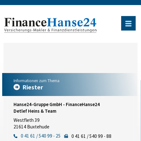
Informationen zum Thema
Riester
Hanse24-Gruppe GmbH - FinanceHanse24
Detlef Heins & Team
Westfleth 39
21614 Buxtehude
0 41 61 / 540 99 - 25
0 41 61 / 540 99 - 88