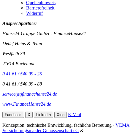
Quellenhinweis
Barrierefreiheit
Widerruf
Ansprechpartner:
Hanse24-Gruppe GmbH - FinanceHanse24
Detlef Heins & Team
Westfleth 39
21614 Buxtehude
0 41 61 / 540 99 - 25
0 41 61 / 540 99 - 88
service(at)financehanse24.de
www.FinanceHanse24.de
E-Mail
Facebook
X
LinkedIn
Xing
Konzeption, technische Entwicklung, fachliche Betreuung -
VEMA
Versicherungsmakler Genossenschaft eG
&