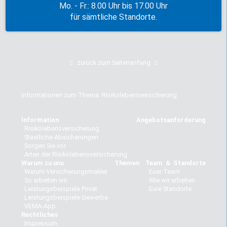
Mo. - Fr.: 8.00 Uhr bis 17.00 Uhr
für sämtliche Standorte.
zurück zum Seitenanfang
Informationen zum Thema: Risikolebensversicherung
Information
Angebotsanforderung
Risikolebensversicherung
Staatliche Absicherungen
Sorgen Sie vor
Arten der Risikolebensversicherung
Warum zu uns
Themen
Team & Standorte
Warum Versicherungsmakler
Euer Team
So arbeiten wir
Wie wir arbeiten
Leistungsbeispiele Privat
Eure Standorte
Leistungsbeispiele Gewerbe
VEMA-App
Rechtliches
Impressum