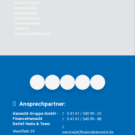
Erstinformation
Datenschutz
Bildnachweis
Quellenhinweis
Barrierefreiheit
Widerruf
Cookie-Einstellungen
Ansprechpartner:
Hanse24-Gruppe GmbH -
0 41 61 / 540 99 - 25
FinanceHanse24
0 41 61 / 540 99 - 88
Detlef Heins & Team
Westfleth 39
service(at)financehanse24.de