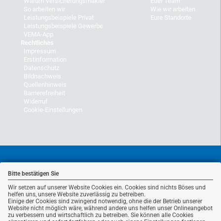
Warum Versicherungsmakler
Euer Team
So arbeiten wir
Wie wir arbeiten
Leistungsbeispiele Privat
Eure Standorte
Leistungsbeispiele Gewerbe
VEMA-App
Rechtliches
Impressum
Erstinformation
Datenschutz
Bildnachweis
Quellenhinweis
Barrierefreiheit
Widerruf
Cookie-Einstellungen
Bitte bestätigen Sie
Wir setzen auf unserer Website Cookies ein. Cookies sind nichts Böses und
helfen uns, unsere Website zuverlässig zu betreiben.
Einige der Cookies sind zwingend notwendig, ohne die der Betrieb unserer
Website nicht möglich wäre, während andere uns helfen unser Onlineangebot
zu verbessern und wirtschaftlich zu betreiben. Sie können alle Cookies