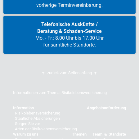
vorherige Terminvereinbarung.
Telefonische Auskünfte /
Beratung & Schaden-Service
Mo. - Fr.: 8.00 Uhr bis 17.00 Uhr
für sämtliche Standorte.
zurück zum Seitenanfang
Informationen zum Thema: Risikolebensversicherung
Information
Angebotsanforderung
Risikolebensversicherung
Staatliche Absicherungen
Sorgen Sie vor
Arten der Risikolebensversicherung
Warum zu uns
Themen
Team & Standorte